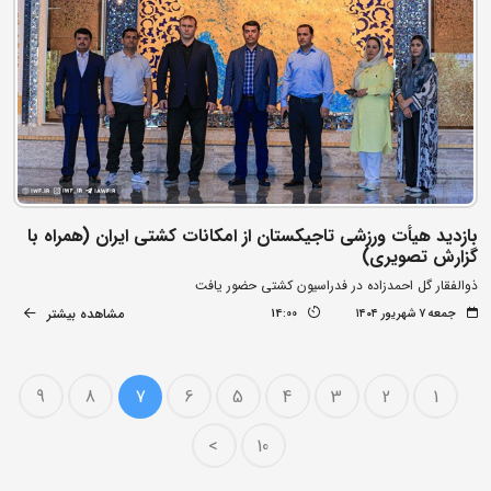
بازدید هیأت ورزشی تاجیکستان از امکانات کشتی ایران (همراه با
گزارش تصویری)
ذوالفقار گل احمدزاده در فدراسیون کشتی حضور یافت
مشاهده بیشتر
جمعه ۷ شهریور ۱۴۰۴
14:00
9
8
7
6
5
4
3
2
1
>
10