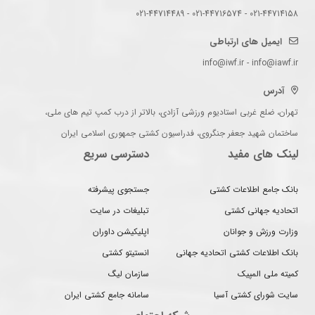
021-44714158 - 021-44716574 - 021-44714489
ایمیل های ارتباطی
info@iwf.ir - info@iawf.ir
آدرس
تهران، ضلع غربی استادیوم ورزشی آزادی، بالاتر از درب کمپ تیم های ملی،
ساختمان شهید جعفر جنگروی، فدراسیون کشتی جمهوری اسلامی ایران
لینک های مفید
دسترسی سریع
بانک جامع اطلاعات کشتی
جستجوی پیشرفته
اتحادیه جهانی کشتی
تبلیغات در سایت
وزارت ورزش و جوانان
اپلیکیشن داوران
بانک اطلاعات کشتی اتحادیه جهانی
انستیتو کشتی
کمیته ملی المپیک
سازمان لیگ
سایت شورای کشتی آسیا
سامانه جامع کشتی ایران