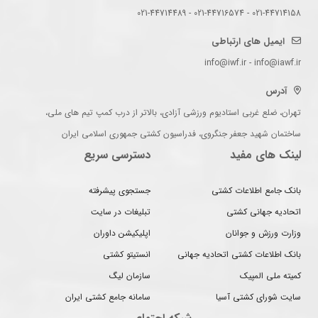
021-44714158 - 021-44716574 - 021-44714489
ایمیل های ارتباطی
info@iwf.ir - info@iawf.ir
آدرس
تهران، ضلع غربی استادیوم ورزشی آزادی، بالاتر از درب کمپ تیم های ملی،
ساختمان شهید جعفر جنگروی، فدراسیون کشتی جمهوری اسلامی ایران
لینک های مفید
دسترسی سریع
بانک جامع اطلاعات کشتی
جستجوی پیشرفته
اتحادیه جهانی کشتی
تبلیغات در سایت
وزارت ورزش و جوانان
اپلیکیشن داوران
بانک اطلاعات کشتی اتحادیه جهانی
انستیتو کشتی
کمیته ملی المپیک
سازمان لیگ
سایت شورای کشتی آسیا
سامانه جامع کشتی ایران