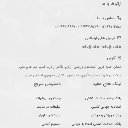
ارتباط با ما
تماس با ما
021-44714158 - 021-44716574 - 021-44714489
ایمیل های ارتباطی
info@iwf.ir - info@iawf.ir
آدرس
تهران، ضلع غربی استادیوم ورزشی آزادی، بالاتر از درب کمپ تیم های ملی،
ساختمان شهید جعفر جنگروی، فدراسیون کشتی جمهوری اسلامی ایران
لینک های مفید
دسترسی سریع
بانک جامع اطلاعات کشتی
جستجوی پیشرفته
اتحادیه جهانی کشتی
تبلیغات در سایت
وزارت ورزش و جوانان
اپلیکیشن داوران
بانک اطلاعات کشتی اتحادیه جهانی
انستیتو کشتی