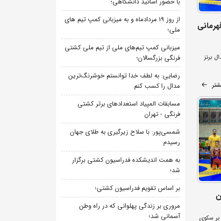
با حضور اساتید دانشگاهی؛
از روز 19 مردادماه و به میزبانی کمپ تیم های
هرمانی
ملی؛
میزبانی کمپ تیم‌های ملی از تیم ملی کشتی
ب 3 مدال طلا، 1 نقره و 2 مدال برنز
فرنگی بزرگسالان؛
رضایی: به لطف خدا توانستم خوشرنگ‌ترین
شتر
مدال را کسب کنم
مسابقات المپیاد استعدادهای برتر کشتی
فرنگی - تهران
شمسی‌پور: با سلاح زیرگیری به طلای جهان
رسیدم
به همت اندیشکده فدراسیون کشتی برگزار
شد؛
بر اساس تقویم فدراسیون کشتی؛
ن
مروری بر زندگی پهلوانی که در راه وطن
آسمانی شد؛
ا و 2 مدال برنز بر سکوی