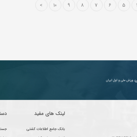
>
10
9
8
7
6
5
ی
ورزش ملی و اول ایران
لینک های مفید
دست
بانک جامع اطلاعات کشتی
جستج