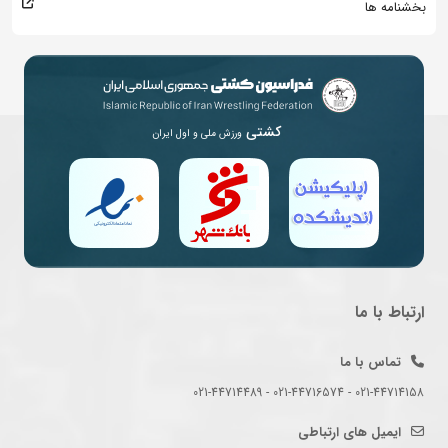
بخشنامه ها
کشتی
ورزش ملی و اول ایران
ارتباط با ما
تماس با ما
021-44714158 - 021-44716574 - 021-44714489
ایمیل های ارتباطی