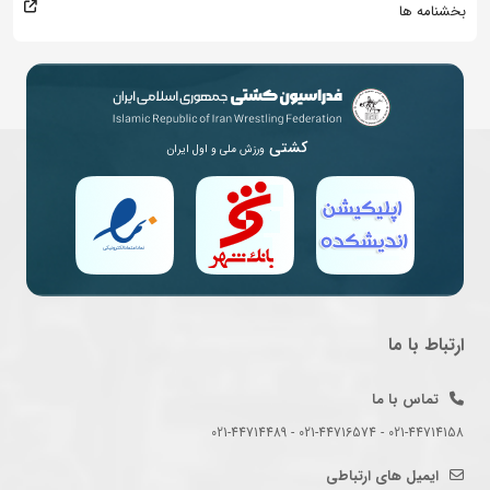
بخشنامه ها
کشتی
ورزش ملی و اول ایران
ارتباط با ما
تماس با ما
021-44714158 - 021-44716574 - 021-44714489
ایمیل های ارتباطی