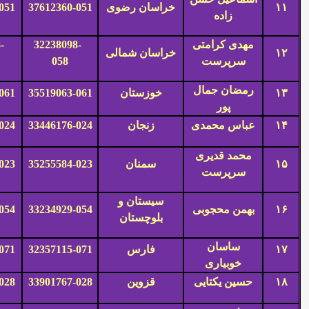
۱۱
خراسان رضوی
37612360-051
051
زاده
مهدی کرامتی
32238098-
-
۱۲
خراسان شمالی
سرپرست
058
رمضان جمال
۱۳
خوزستان
35519063-061
061
پور
۱۴
عباس محمدی
زنجان
33446176-024
024
محمد قدیری
۱۵
سمنان
35255584-023
023
سرپرست
سیستان و
۱۶
بهمن محجوبی
33234929-054
054
بلوچستان
ساسان
۱۷
فارس
32357115-071
071
خوبیاری
۱۸
حسین یکتایی
قزوین
33901767-028
028