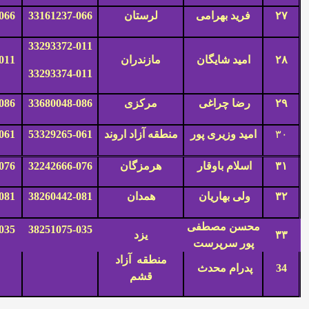
۲۷
فرید بهرامی
لرستان
33161237-066
066
33293372-011
۲۸
امید شایگان
مازندران
011
33293374-011
۲۹
رضا چراغی
مرکزی
33680048-086
086
۳۰
امید وزیری پور
منطقه آزاد اروند
53329265-061
061
۳۱
اسلام باوقار
هرمزگان
32242666-076
076
۳۲
ولی بهاریان
همدان
38260442-081
081
محسن مصطفی
035
38251075-035
۳۳
یزد
پور سرپرست
منطقه آزاد
34
پدرام محدث
قشم