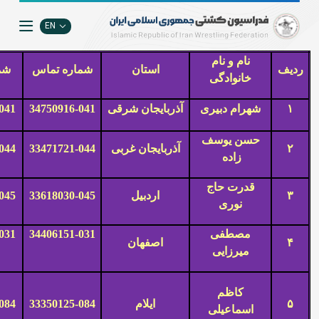
EN
نام و نام
ردیف
استان
شماره تماس
شما
خانوادگی
۱
شهرام دبیری
آذربایجان شرقی
34750916-041
041
حسن یوسف
۲
آذربایجان غربی
33471721-044
044
زاده
قدرت حاج
۳
اردبیل
33618030-045
045
نوری
مصطفی
34406151-031
031
۴
اصفهان
میرزایی
کاظم
۵
ایلام
33350125-084
084
اسماعیلی