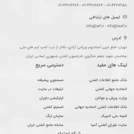
021-44714158 - 021-44716574 - 021-44714489
ایمیل های ارتباطی
info@iwf.ir - info@iawf.ir
آدرس
تهران، ضلع غربی استادیوم ورزشی آزادی، بالاتر از درب کمپ تیم های ملی،
ساختمان شهید جعفر جنگروی، فدراسیون کشتی جمهوری اسلامی ایران
لینک های مفید
دسترسی سریع
بانک جامع اطلاعات کشتی
جستجوی پیشرفته
اتحادیه جهانی کشتی
تبلیغات در سایت
وزارت ورزش و جوانان
اپلیکیشن داوران
بانک اطلاعات کشتی اتحادیه جهانی
انستیتو کشتی
کمیته ملی المپیک
سازمان لیگ
سایت شورای کشتی آسیا
سامانه جامع کشتی ایران
شبکه اجتماعی