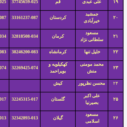
۱۹
علی عبدی
قم
37745659-025
025
جمشید
۲۰
کردستان
33161237-087
087
خیرآبادی
مسعود
۲۱
کرمان
32818508-034
034
سلطانی نژاد
۲۲
خلیل تنها
کرمانشاه
38246200-083
083
محمد مومنی
کهکیلویه و
074
32269425-074
۲۳
منش
بویراحمد
۲۴
محسن نظرپور
کیش
علی اکبر
۲۵
گلستان
32245315-017
017
بصیرنیا
مسعود
۲۶
گیلان
32342893-013
013
اسلامی