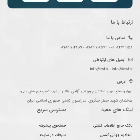
ارتباط با ما
تماس با ما
021-44714158 - 021-44716574 - 021-44714489
ایمیل های ارتباطی
info@iwf.ir - info@iawf.ir
آدرس
تهران، ضلع غربی استادیوم ورزشی آزادی، بالاتر از درب کمپ تیم های ملی،
ساختمان شهید جعفر جنگروی، فدراسیون کشتی جمهوری اسلامی ایران
لینک های مفید
دسترسی سریع
بانک جامع اطلاعات کشتی
جستجوی پیشرفته
اتحادیه جهانی کشتی
تبلیغات در سایت