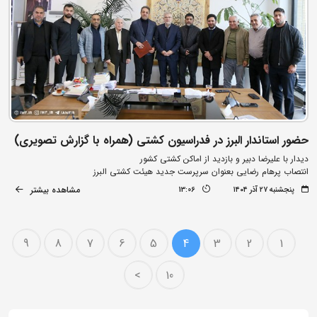
حضور استاندار البرز در فدراسیون کشتی (همراه با گزارش تصویری)
دیدار با علیرضا دبیر و بازدید از اماکن کشتی کشور
انتصاب پرهام رضایی بعنوان سرپرست جدید هیئت کشتی البرز
مشاهده بیشتر
پنجشنبه ۲۷ آذر ۱۴۰۴
13:06
9
8
7
6
5
4
3
2
1
>
10