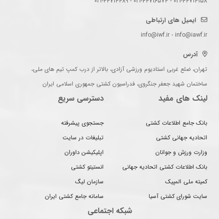
021-44714158 - 021-44716574 - 021-44714489
ایمیل های ارتباطی
info@iwf.ir - info@iawf.ir
آدرس
تهران، ضلع غربی استادیوم ورزشی آزادی، بالاتر از درب کمپ تیم های ملی،
ساختمان شهید جعفر جنگروی، فدراسیون کشتی جمهوری اسلامی ایران
لینک های مفید
دسترسی سریع
بانک جامع اطلاعات کشتی
جستجوی پیشرفته
اتحادیه جهانی کشتی
تبلیغات در سایت
وزارت ورزش و جوانان
اپلیکیشن داوران
بانک اطلاعات کشتی اتحادیه جهانی
انستیتو کشتی
کمیته ملی المپیک
سازمان لیگ
سایت شورای کشتی آسیا
سامانه جامع کشتی ایران
شبکه اجتماعی