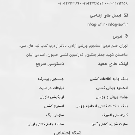
021-44714158 - 021-44716574 - 021-44714489
ایمیل های ارتباطی
info@iwf.ir - info@iawf.ir
آدرس
تهران، ضلع غربی استادیوم ورزشی آزادی، بالاتر از درب کمپ تیم های ملی،
ساختمان شهید جعفر جنگروی، فدراسیون کشتی جمهوری اسلامی ایران
لینک های مفید
دسترسی سریع
بانک جامع اطلاعات کشتی
جستجوی پیشرفته
اتحادیه جهانی کشتی
تبلیغات در سایت
وزارت ورزش و جوانان
اپلیکیشن داوران
بانک اطلاعات کشتی اتحادیه جهانی
انستیتو کشتی
کمیته ملی المپیک
سازمان لیگ
سایت شورای کشتی آسیا
سامانه جامع کشتی ایران
شبکه اجتماعی