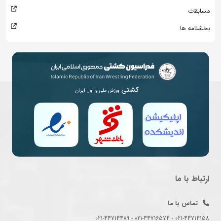
مسابقات
بخشنامه ها
کشتی
ورزش ملی و اول ایران
ارتباط با ما
تماس با ما
021-44714158 - 021-44716574 - 021-44714489