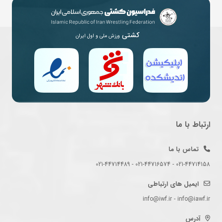
کشتی
ورزش ملی و اول ایران
ارتباط با ما
تماس با ما
021-44714158 - 021-44716574 - 021-44714489
ایمیل های ارتباطی
info@iwf.ir - info@iawf.ir
آدرس