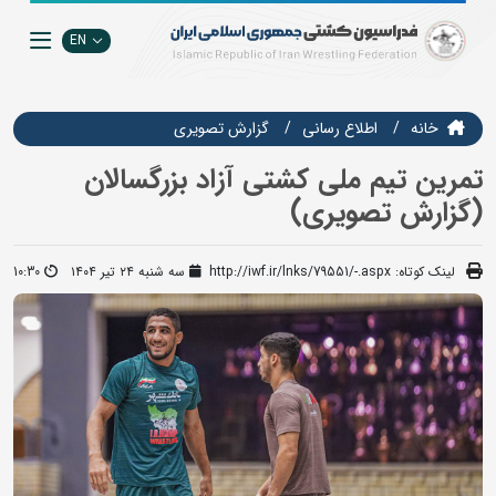
EN
خانه
اطلاع رسانی
گزارش تصويري
تمرین تیم ملی کشتی آزاد بزرگسالان
(گزارش تصویری)
لینک کوتاه:
http://iwf.ir/lnks/79551/-.aspx
سه شنبه ۲۴ تیر ۱۴۰۴
10:30