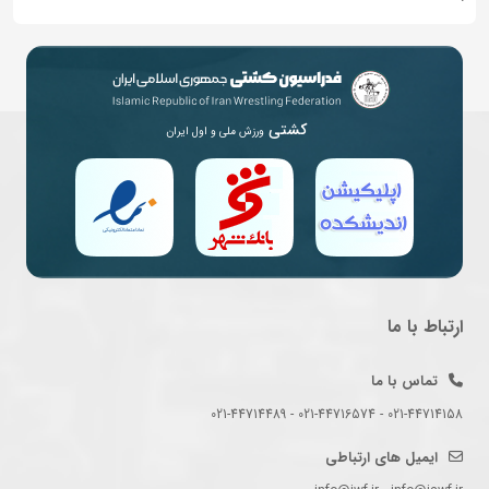
کشتی
ورزش ملی و اول ایران
ارتباط با ما
تماس با ما
021-44714158 - 021-44716574 - 021-44714489
ایمیل های ارتباطی