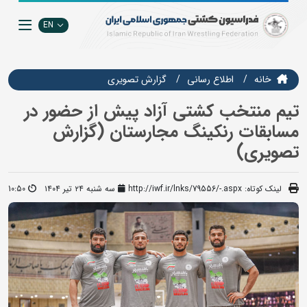
EN
خانه
اطلاع رسانی
گزارش تصويري
تیم منتخب کشتی آزاد پیش از حضور در
مسابقات رنکینگ مجارستان (گزارش
تصویری)
لینک کوتاه:
http://iwf.ir/lnks/79556/-.aspx
سه شنبه ۲۴ تیر ۱۴۰۴
10:50