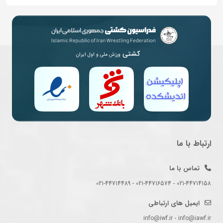
کشتی
ورزش ملی و اول ایران
ارتباط با ما
تماس با ما
021-44714158 - 021-44716574 - 021-44714489
ایمیل های ارتباطی
info@iwf.ir - info@iawf.ir