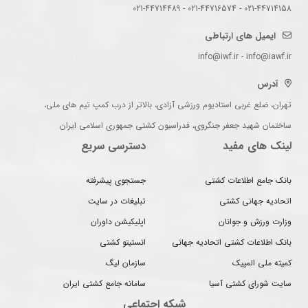
021-44714158 - 021-44716574 - 021-44714489
ایمیل های ارتباطی
info@iwf.ir - info@iawf.ir
آدرس
تهران، ضلع غربی استادیوم ورزشی آزادی، بالاتر از درب کمپ تیم های ملی،
ساختمان شهید جعفر جنگروی، فدراسیون کشتی جمهوری اسلامی ایران
لینک های مفید
دسترسی سریع
بانک جامع اطلاعات کشتی
جستجوی پیشرفته
اتحادیه جهانی کشتی
تبلیغات در سایت
وزارت ورزش و جوانان
اپلیکیشن داوران
بانک اطلاعات کشتی اتحادیه جهانی
انستیتو کشتی
کمیته ملی المپیک
سازمان لیگ
سایت شورای کشتی آسیا
سامانه جامع کشتی ایران
شبکه اجتماعی