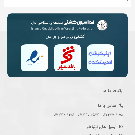
کشتی
ورزش ملی و اول ایران
ارتباط با ما
تماس با ما
021-44714158 - 021-44716574 - 021-44714489
ایمیل های ارتباطی