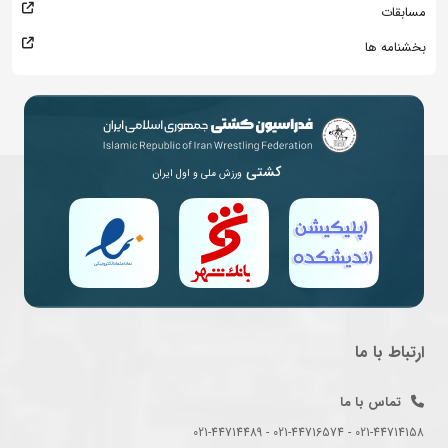
مسابقات
بخشنامه ها
کشتی
ورزش ملی و اول ایران
ارتباط با ما
تماس با ما
021-44714158 - 021-44716574 - 021-44714489