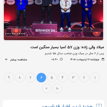
میلاد والی زاده: وزن 57 آسیا بسیار سنگین است
پس از 6 سال در سبک وزن صاحب مدال طلا شدیم
مشاهده بیشتر
چهارشنبه ۱۶ اردیبهشت ۱۴۰۵
08:30
9
8
7
6
5
4
3
2
1
>
10
جدید ترین اخبار فدراسیون