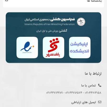
بخشنامه ها
کشتی
ورزش ملی و اول ایران
ارتباط با ما
تماس با ما
021-44714158 - 021-44716574 - 021-44714489
ایمیل های ارتباطی