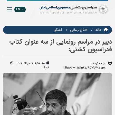
EN
خانه
اطلاع رسانی
گفتگو
دبیر در مراسم رونمایی از سه عنوان کتاب
فدراسیون کشتی:
لینک کوتاه:
سه شنبه ۵ خرداد ۱۴۰۵
14:08
http://iwf.ir/lnks/85716/-.aspx