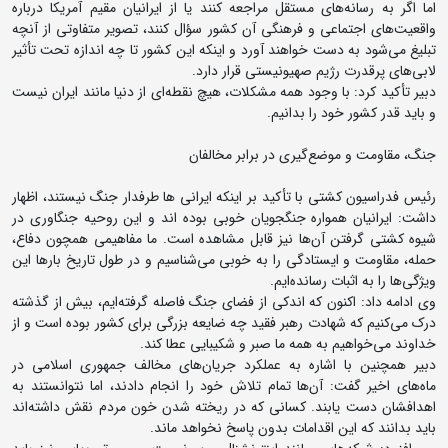
اما اگر به رسانه‌های مستقل مراجعه کنند یا از ایرانیان مقیم آمریکا درباره
واقعیت‌های اجتماعی و فرهنگی آن کشور سؤال کنند، تصویر متفاوتی از آنچه
تبلیغ می‌شود به دست خواهند آورد و اینکه این کشور تا چه اندازه تحت تأثیر
لابی‌های پرقدرت رژیم صهیونیستی قرار دارد.
دبیر تأکید کرد: با وجود همه مشکلات، هیچ نقطه‌ای از دنیا مانند ایران نیست
و باید قدر کشور خود را بدانیم.
جنگ، مقاومت و موضع‌گیری در برابر مخالفان
رئیس فدراسیون کشتی با تأکید بر اینکه ایرانی ها طرفدار جنگ نیستند، اظهار
داشت: ایرانیان همواره جنگجویان خوبی بوده اند و این روحیه جنگاوری در
شیوه کشتی گرفتن آن‌ها نیز قابل مشاهده است. ما مفاهیمی همچون دفاع،
حمله، مقاومت و ایستادگی را به خوبی می‌شناسیم و در طول تاریخ بارها این
ویژگی‌ها را به اثبات رسانده‌ایم.
وی ادامه داد: اکنون که اندکی از فضای جنگ فاصله گرفته‌ایم، بیش از گذشته
درک می‌کنیم که شهادت رهبر فقید چه ضایعه بزرگی برای کشور بوده است و از
خداوند می‌خواهیم به همه ما صبر و شکیبایی عطا کند.
دبیر همچنین با اشاره به عملکرد جریان‌های مخالف جمهوری اسلامی در
ماه‌های اخیر گفت: آن‌ها تمام تلاش خود را انجام دادند، اما نتوانستند به
اهدافشان دست یابند. کسانی که در ریخته شدن خون مردم نقش داشته‌اند
باید بدانند که این اقدامات بدون پاسخ نخواهد ماند.