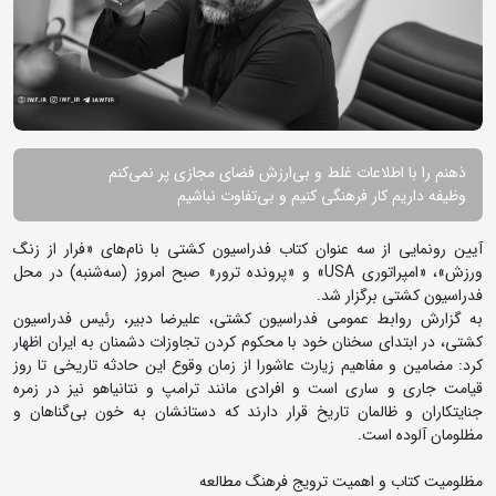
ذهنم را با اطلاعات غلط و بی‌ارزش فضای مجازی پر نمی‌کنم
وظیفه داریم کار فرهنگی کنیم و بی‌تفاوت نباشیم
آیین رونمایی از سه عنوان کتاب فدراسیون کشتی با نام‌های «فرار از زنگ
ورزش»، «امپراتوری USA» و «پرونده ترور» صبح امروز (سه‌شنبه) در محل
فدراسیون کشتی برگزار شد.
به گزارش روابط عمومی فدراسیون کشتی، علیرضا دبیر، رئیس فدراسیون
کشتی، در ابتدای سخنان خود با محکوم کردن تجاوزات دشمنان به ایران اظهار
کرد: مضامین و مفاهیم زیارت عاشورا از زمان وقوع این حادثه تاریخی تا روز
قیامت جاری و ساری است و افرادی مانند ترامپ و نتانیاهو نیز در زمره
جنایتکاران و ظالمان تاریخ قرار دارند که دستانشان به خون بی‌گناهان و
مظلومان آلوده است.
مظلومیت کتاب و اهمیت ترویج فرهنگ مطالعه