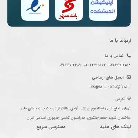
ارتباط با ما
تماس با ما
021-44714158 - 021-44716574 - 021-44714489
ایمیل های ارتباطی
info@iwf.ir - info@iawf.ir
آدرس
تهران، ضلع غربی استادیوم ورزشی آزادی، بالاتر از درب کمپ تیم های ملی،
ساختمان شهید جعفر جنگروی، فدراسیون کشتی جمهوری اسلامی ایران
لینک های مفید
دسترسی سریع