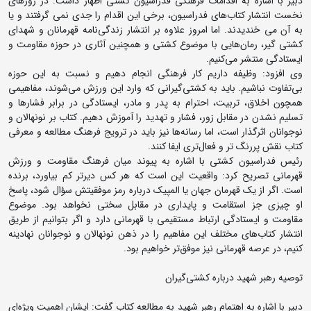
دبیر با اشاره به اقدامات فرهنگی فدراسیون کشتی اظهار داشت: در روزهای
نخست انتشار کتاب‌های فدراسیون، برخی این اقدام را جدی نمی گرفتند و یا
به آن می خندیدند. اما امروز علاوه بر انتشار زندگی‌نامه قهرمانان و شهدای
کشتی گیر، رمان‌هایی با موضوع کشتی و همچنین آثاری در حوزه مقاومت و
ایستادگی منتشر می‌کنیم.
وی افزود: وظیفه داریم کار فرهنگی انجام دهیم و نسبت به این حوزه
بی‌تفاوت نباشیم. باید به کشتی‌گیرانی که وارد این ورزش می‌شوند، مفاهیمی
همچون اخلاق، تربیت، احترام به پدر و مادر، ایستادگی در برابر فشارها و
تسلیم نشدن در مقابل زور، فشار و تهدید را آموزش دهیم. کتاب بر نونهالان و
نوجوانان اثرگذار است، اما رسانه‌ها نیز باید در ترویج فرهنگ مطالعه و معرفی
کتاب نقش پررنگ تر و فعال‌تری ایفا کنند.
رئیس فدراسیون کشتی با اشاره به پیوند میان فرهنگ مقاومت و ورزش
قهرمانی تصریح کرد: واقعیت این است که هر کس دیرتر کم بیاورد، برنده
است. اگر از یک قهرمان جهان یا المپیک درباره رمز موفقیتش سؤال شود، پاسخ
او چیزی جز استقامت و پایداری در مقابل سختی نخواهد بود. موضوع
مقاومت و ایستادگی ارتباط مستقیمی با قهرمانی دارد و اگر بتوانیم از طریق
انتشار کتاب‌های مختلف این مفاهیم را در ذهن نونهالان و نوجوانان نهادینه
کنیم، در عرصه قهرمانی نیز موفق‌تر خواهیم بود.
توصیه رهبر شهید درباره کشتی‌گیران
دبیر با اشاره به اهتمام رهبر شهید به مطالعه کتاب گفت: ایشان اهمیت ویژه‌ای