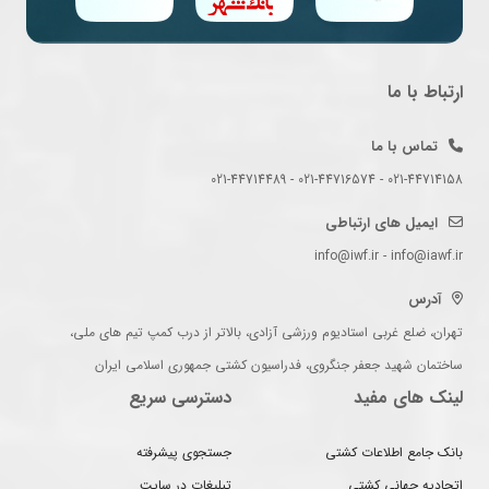
ارتباط با ما
تماس با ما
021-44714158 - 021-44716574 - 021-44714489
ایمیل های ارتباطی
info@iwf.ir - info@iawf.ir
آدرس
تهران، ضلع غربی استادیوم ورزشی آزادی، بالاتر از درب کمپ تیم های ملی،
ساختمان شهید جعفر جنگروی، فدراسیون کشتی جمهوری اسلامی ایران
لینک های مفید
دسترسی سریع
بانک جامع اطلاعات کشتی
جستجوی پیشرفته
اتحادیه جهانی کشتی
تبلیغات در سایت