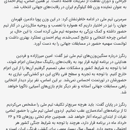
جراحی و دوران نقاهت از تمرینات فاصله داشت. بر همین اساس، پیام احمدی
به عنوان نماینده وزن ۵۵ کیلوگرم ایران در رقابت‌های جهانی انتخاب شد.
سرمربی تیم ملی در ادامه خاطرنشان کرد: در این وزن پویا دادمرز، قهرمان
جهان، را نیز در اختیار داریم که همواره با تعصب و روحیه مثال‌زدنی در کنار تیم
حضور داشته و کمک بزرگی به مجموعه تیم ملی کرده است. با این حال، بر
اساس چرخه انتخابی و نتایج کسب‌شده، پیام احمدی عملکرد بهتری داشت و
توانست سهمیه حضور در مسابقات جهانی را به دست آورد.
رنگرز درباره سنگین‌وزن‌های تیم ملی نیز گفت: امین میرزازاده و فردین
هدایتی در برنامه اولیه قرار بود به رقابت‌های رنکینگ مجارستان اعزام شوند،
اما با توجه به شرایط کشور و مشکلات سفر، تصمیم گرفتیم آن‌ها را از این اعزام
خارج کنیم. با توجه به تجربه و سطح فنی بالای این دو کشتی‌گیر، نیازی به
حضورشان در تورنمنت احساس نمی‌شد. بر این اساس، نفر برتر دیدار انتخابی
راهی مسابقات جهانی آستانه و نفر دیگر عازم بازی‌های آسیایی ناگویا خواهد
شد.
رنگرز در پایان گفت: باید هرچه سریع‌تر تکلیف تیم ملی را مشخص می‌کردیم
تا از برنامه‌های آماده‌سازی عقب نمانیم. اردوی اصلی تیم ملی با حضور تمامی
نفرات از ابتدای تیرماه آغاز خواهد شد. همچنین جام تختی روزهای ۲۵ و ۲۶
خرداد ماه در برنامه قرار دارد، هرچند با توجه به شرایط جنگی کشور هر
احتمالی وجود دارد. امسال سال بسیار مهمی برای کشتی فرنگی ایران است و