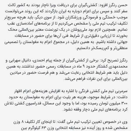
حسن رنگرز افزود: کشتی‌گیران برای دریافت ویزا ناچار بودند به کشور ثالث
سفر کنند و سپس برای اعزام دوباره به ایران بازگردند که این روند می‌توانست
موجب خستگی و فرسودگی ورزشکاران شود. از سوی دیگر، باید هرچه سریع‌تر
تکلیف ترکیب تیم ملی را مشخص می‌کردیم تا از برنامه‌های آماده‌سازی عقب
نمانیم. همچنین لازم بود ملی‌پوشان در یک تورنمنت معتبر بین‌المللی محک
بخورند تا ارزیابی دقیق‌تری از شرایط فنی آن‌ها برای حضور در مسابقات
جهانی داشته باشیم. به همین دلیل، در مجموع اعزام به مغولستان را تصمیمی
منطقی‌تر و کم‌ریسک‌تر دانستیم.
رنگرز تصریح کرد: برخی از کشتی‌گیران از جمله پیام احمدی، دانیال سهرابی و
محمدمهدی کشتکار حدود ۹ ماه در مسابقات رسمی حضور نداشتند.به همین
دلیل باید هم شرایط انتخابی رعایت می‌شد و هم فرصت حضور در میادین
بین‌المللی برای این نفرات فراهم می‌شد.
سرمربی تیم ملی کشتی فرنگی با اشاره به افزایش هزینه‌های اعزام اظهار
داشت: در شرایط موجود، هزینه هر بلیت برای اعزام به مغولستان به حدود
۳۰۰ میلیون تومان رسیده بود، اما با وجود این مسائل، فدراسیون کشتی تلاش
کرد برنامه‌های تیم ملی دچار وقفه نشود.
وی در خصوص تعیین ترکیب تیم ملی گفت: تا اینجای کار تکلیف ۸ وزن
مشخص شده و روز آینده نیز مسابقه انتخابی وزن ۶۳ کیلوگرم بین