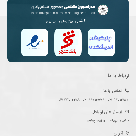
کشتی
ورزش ملی و اول ایران
ارتباط با ما
تماس با ما
021-44714158 - 021-44716574 - 021-44714489
ایمیل های ارتباطی
info@iwf.ir - info@iawf.ir
آدرس