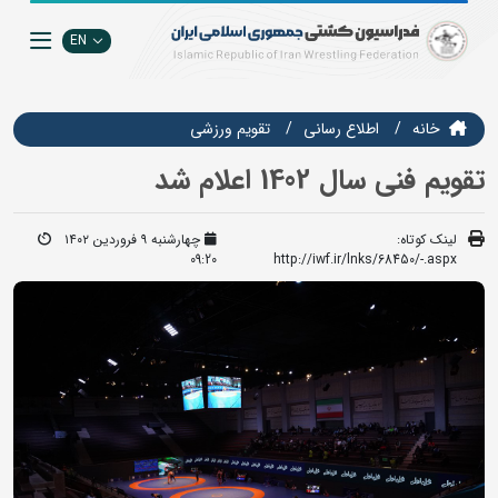
EN
خانه
اطلاع رسانی
تقويم ورزشي
تقویم فنی سال 1402 اعلام شد
لینک کوتاه:
چهارشنبه ۹ فروردین ۱۴۰۲
09:20
http://iwf.ir/lnks/68450/-.aspx