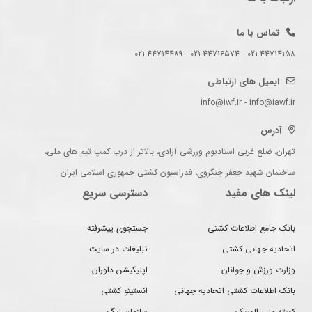
تماس با ما
021-44714158 - 021-44716574 - 021-44714489
ایمیل های ارتباطی
info@iwf.ir - info@iawf.ir
آدرس
تهران، ضلع غربی استادیوم ورزشی آزادی، بالاتر از درب کمپ تیم های ملی،
ساختمان شهید جعفر جنگروی، فدراسیون کشتی جمهوری اسلامی ایران
لینک های مفید
دسترسی سریع
بانک جامع اطلاعات کشتی
جستجوی پیشرفته
اتحادیه جهانی کشتی
تبلیغات در سایت
وزارت ورزش و جوانان
اپلیکیشن داوران
بانک اطلاعات کشتی اتحادیه جهانی
انستیتو کشتی
کمیته ملی المپیک
سازمان لیگ