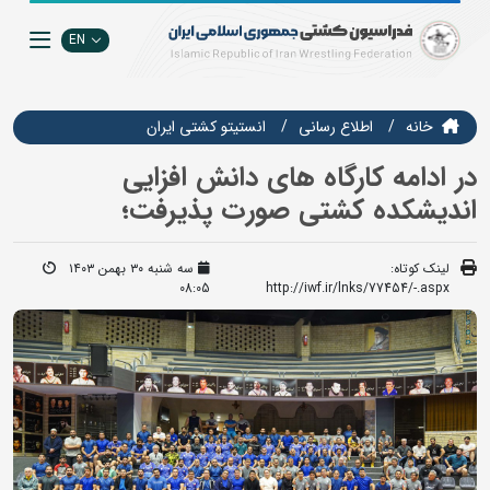
EN
خانه
اطلاع رسانی
انستيتو كشتي ايران
در ادامه کارگاه های دانش افزایی
اندیشکده کشتی صورت پذیرفت؛
لینک کوتاه:
سه شنبه ۳۰ بهمن ۱۴۰۳
08:05
http://iwf.ir/lnks/77454/-.aspx