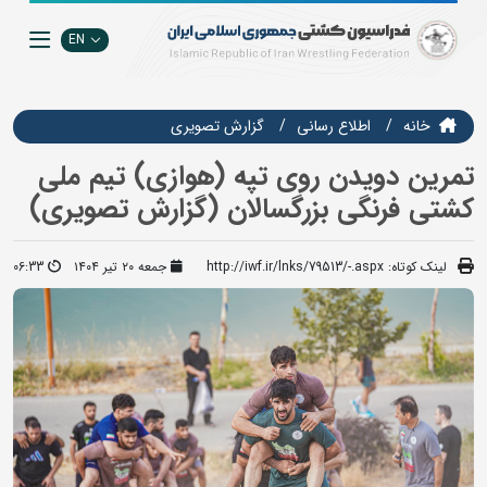
EN
خانه
اطلاع رسانی
گزارش تصويري
تمرین دویدن روی تپه (هوازی) تیم ملی
کشتی فرنگی بزرگسالان (گزارش تصویری)
لینک کوتاه:
http://iwf.ir/lnks/79513/-.aspx
جمعه ۲۰ تیر ۱۴۰۴
06:33