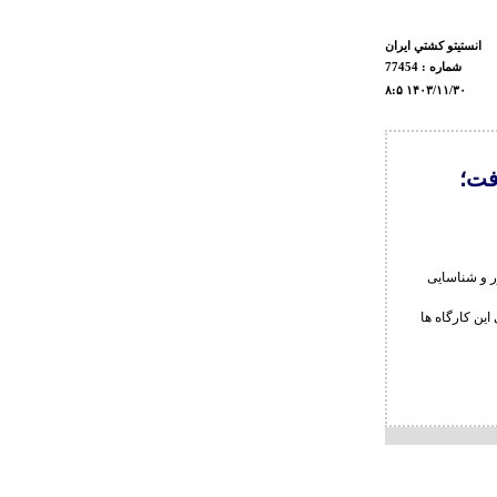
انستيتو كشتي ايران
شماره : 77454
۸:۵ ۱۴۰۳/۱۱/۳۰
فت؛
 و شناسایی
ین کارگاه ها