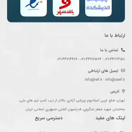
ارتباط با ما
تماس با ما
021-44714158 - 021-44716574 - 021-44714489
ایمیل های ارتباطی
info@iwf.ir - info@iawf.ir
آدرس
تهران، ضلع غربی استادیوم ورزشی آزادی، بالاتر از درب کمپ تیم های ملی،
ساختمان شهید جعفر جنگروی، فدراسیون کشتی جمهوری اسلامی ایران
لینک های مفید
دسترسی سریع