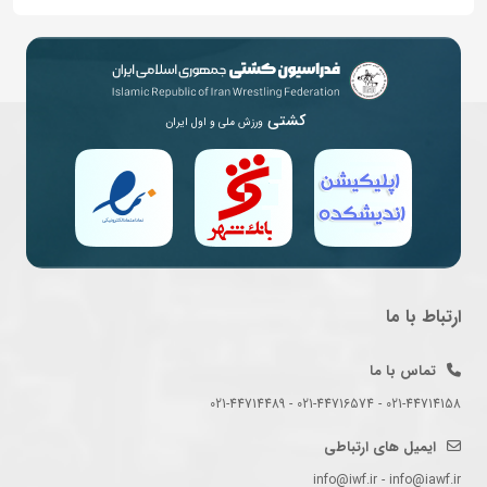
کشتی
ورزش ملی و اول ایران
ارتباط با ما
تماس با ما
021-44714158 - 021-44716574 - 021-44714489
ایمیل های ارتباطی
info@iwf.ir - info@iawf.ir