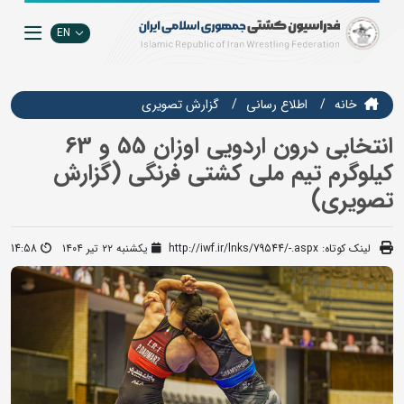
EN
خانه
اطلاع رسانی
گزارش تصويري
انتخابی درون اردویی اوزان 55 و 63
کیلوگرم تیم ملی کشتی فرنگی (گزارش
تصویری)
لینک کوتاه:
http://iwf.ir/lnks/79544/-.aspx
یکشنبه ۲۲ تیر ۱۴۰۴
14:58