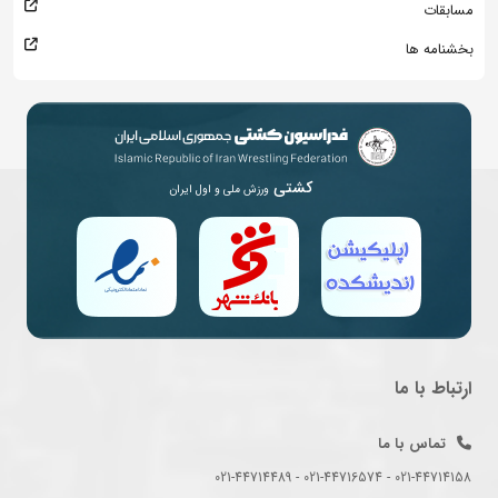
مسابقات
بخشنامه ها
کشتی
ورزش ملی و اول ایران
ارتباط با ما
تماس با ما
021-44714158 - 021-44716574 - 021-44714489