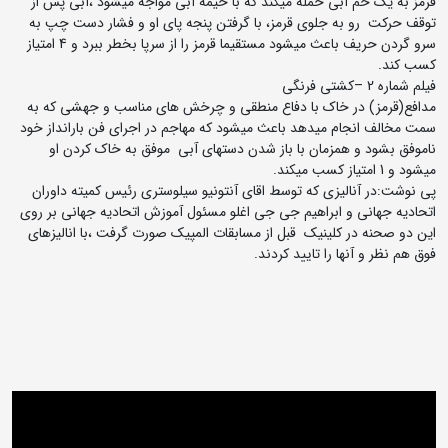
قرمز به یک خم آبی حمله میکند که با خیمه آبی مواجه میشود ،آبی پس از
توقف حرکت رو به جلوی قرمز، با گرفتن پنجه پای او و فشار دست چپ به
سرو گردن حریف باعث میشود مستقیما قرمز را از سرپا بخطر ببرد و 4 امتیاز
کسب کند.
فیلم شماره 2 –کشتی فرنگی
مدافع(قرمز) در خاک با دفاع منطقی و چرخش های مناسب و جهشی که به
سمت مخالف انجام میدهد باعث میشود که مهاجم در اجرای فن بارانداز خود
ناموفق بشود و همزمان با باز شدن دستهای آبی موفق به خاک کردن او
میشود و 1 امتیاز کسب میکند.
پی نوشت:در آنالیزی که توسط اقای آنتونیو سیلوستری رئیس کمیته داوران
اتحادیه جهانی و ابراهیم جی جی اغلو مسئول آموزش اتحادیه جهانی بر روی
این دو صحنه در کلینیک قبل از مسابقات المپیک صورت گرفت ،با انالیزهای
فوق هم نظر و آنها را تایید کردند.