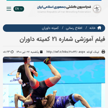
EN
خانه
اطلاع رسانی
کمیته داوران
فیلم آموزشی شماره 21 کمیته داوران
لینک کوتاه:
http://iwf.ir/lnks/61064/-.aspx
یکشنبه ۲۷ تیر ۱۴۰۰
08:23