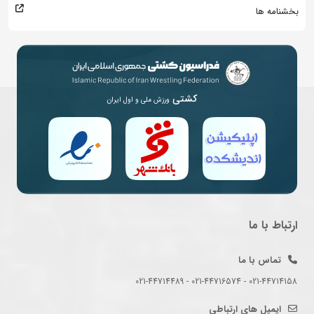
بخشنامه ها
کشتی
ورزش ملی و اول ایران
ارتباط با ما
تماس با ما
021-44714158 - 021-44716574 - 021-44714489
ایمیل های ارتباطی