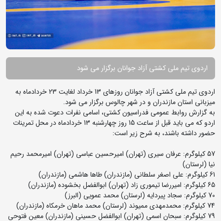
اردوی تیم ملی کشتی آزاد جوانان برگزار می شود
اردوی تیم ملی کشتی آزاد جوانان روزهای 13 خرداد لغایت 23 خردادماه به
میزبانی استان مازندران و در شهر چالوس برگزار می شود.
به گزارش روابط عمومی فدراسیون کشتی، اسامی نفرات دعوت شده به این
اردو که می باید قبل از ساعت 15 روز چهارشنبه 13 خردادماه در محل تمرینات
حضور داشته باشند، به شرح زیر است:
57 کیلوگرم: عرفان سیری (تهران) امیرحسین عباسی (تهران) امیرمحمد رحیم
نیا (لرستان)
61 کیلوگرم: علی اصغر سلطانی (مازندران) طاها هاشمی (مازندران)
65 کیلوگرم: امیررضا تیموری زاد (تهران) ابوالفضل بخشوده (مازندران)
70 کیلوگرم: سجاد پیردایه (لرستان) محمد عمویی (البرز)
74 کیلوگرم: محمدمهدی ممیوند (لرستان) محمد ماهان خرمکاه (مازندران)
79 کیلوگرم: سبحان اسمی (تهران) ابوالفضل حسینی (مازندران) معین فتوحی