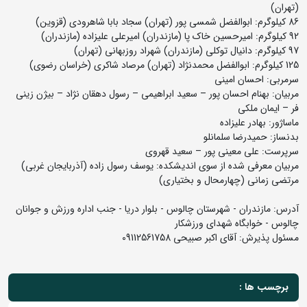
(تهران)
86 کیلوگرم: ابوالفضل شمسی پور (تهران) سجاد بابا شاهرودی (قزوین)
92 کیلوگرم: امیرحسین خاک پا (مازندران) امیرعلی علیزاده (مازندران)
97 کیلوگرم: دانیال توکلی (مازندران) شهراد روزبهانی (تهران)
125 کیلوگرم: ابوالفضل محمدنژاد (تهران) مرصاد شاکری (خراسان رضوی)
سرمربی: احسان امینی
مربیان: بهنام احسان پور – سعید ابراهیمی – رسول دهقان نژاد – بیژن زینی
فر – ایمان ملکی
ماساژور: بهادر علیزاده
بدنساز: حمیدرضا سلمانلو
سرپرست: علی معینی پور – سعید قهروی
مربیان معرفی شده از سوی اندیشکده: یوسف رسول زاده (آذربایجان غربی)
مرتضی زمانی (چهارمحال و بختیاری)
آدرس: مازندران - شهرستان چالوس - بلوار دریا - جنب اداره ورزش و جوانان
چالوس - خوابگاه شهدای ورزشکار
مسئول پذیرش: آقای اکبر صبیحی 09112561758
برچسب ها :