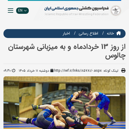
EN
خانه
اطلاع رسانی
اخبار
از روز 13 خردادماه و به میزبانی شهرستان
چالوس
لینک کوتاه:
http://iwf.ir/lnks/85781/-.aspx
دوشنبه ۱۱ خرداد ۱۴۰۵
09:30