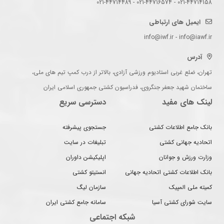
021-44714158 - 021-44716574 - 021-44714489
ایمیل های ارتباطی
info@iwf.ir - info@iawf.ir
آدرس
تهران، ضلع غربی استادیوم ورزشی آزادی، بالاتر از درب کمپ تیم های ملی،
ساختمان شهید جعفر جنگروی، فدراسیون کشتی جمهوری اسلامی ایران
لینک های مفید
دسترسی سریع
بانک جامع اطلاعات کشتی
جستجوی پیشرفته
اتحادیه جهانی کشتی
تبلیغات در سایت
وزارت ورزش و جوانان
اپلیکیشن داوران
بانک اطلاعات کشتی اتحادیه جهانی
انستیتو کشتی
کمیته ملی المپیک
سازمان لیگ
سایت شورای کشتی آسیا
سامانه جامع کشتی ایران
شبکه اجتماعی