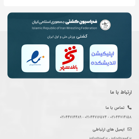
کشتی
ورزش ملی و اول ایران
ارتباط با ما
تماس با ما
021-44714158 - 021-44716574 - 021-44714489
ایمیل های ارتباطی
info@iwf.ir - info@iawf.ir