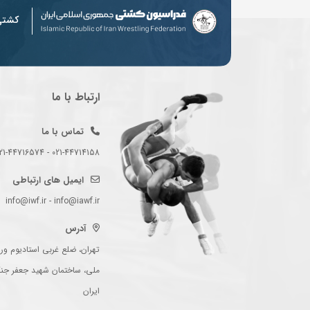
کشت
ارتباط با ما
تماس با ما
021-44714158 - 021-44716574 - 021-44714489
ایمیل های ارتباطی
info@iwf.ir - info@iawf.ir
آدرس
تهران، ضلع غربی استادیوم ورز
ملی، ساختمان شهید جعفر جن
ایران