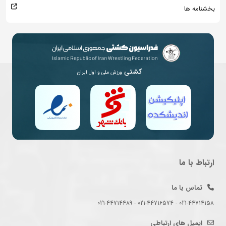
بخشنامه ها
کشتی
ورزش ملی و اول ایران
ارتباط با ما
تماس با ما
021-44714158 - 021-44716574 - 021-44714489
ایمیل های ارتباطی