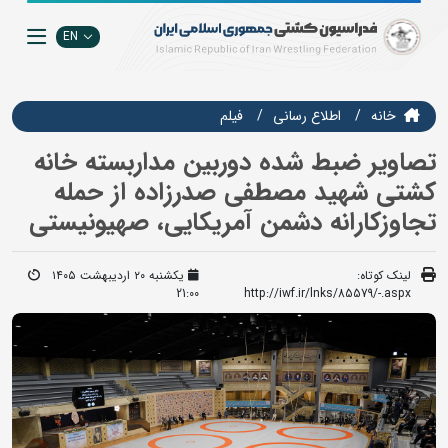
EN
خانه
اطلاع رسانی
فيلم
تصاویر ضبط شده دوربین مداربسته خانه
کشتی شهید مصطفی صدرزاده از حمله
تجاوزکارانه دشمن آمریکایی، صهیونیستی
لینک کوتاه:
یکشنبه ۲۰ اردیبهشت ۱۴۰۵
21:00
http://iwf.ir/lnks/85579/-.aspx