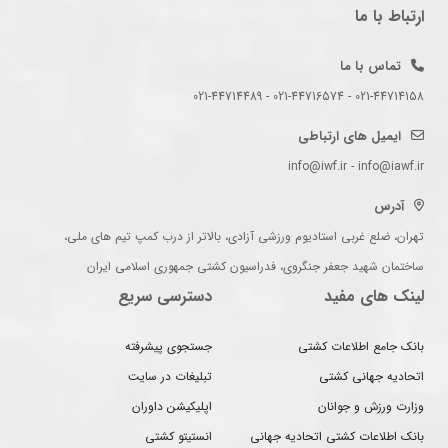
ارتباط با ما
تماس با ما
021-44714158 - 021-44716574 - 021-44714489
ایمیل های ارتباطی
info@iwf.ir - info@iawf.ir
آدرس
تهران، ضلع غربی استادیوم ورزشی آزادی، بالاتر از درب کمپ تیم های ملی،
ساختمان شهید جعفر جنگروی، فدراسیون کشتی جمهوری اسلامی ایران
لینک های مفید
دسترسی سریع
بانک جامع اطلاعات کشتی
جستجوی پیشرفته
اتحادیه جهانی کشتی
تبلیغات در سایت
وزارت ورزش و جوانان
اپلیکیشن داوران
بانک اطلاعات کشتی اتحادیه جهانی
انستیتو کشتی