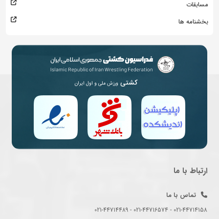
مسابقات
بخشنامه ها
کشتی
ورزش ملی و اول ایران
ارتباط با ما
تماس با ما
021-44714158 - 021-44716574 - 021-44714489