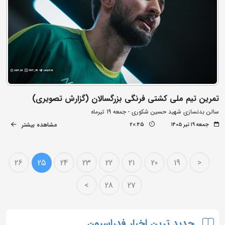
تمرین تیم ملی کشتی فرنگی بزرگسالان (گزارش تصویری)
سالن بدنسازی شهید حسین شکوری - جمعه 19 تیرماه
مشاهده بیشتر
جمعه ۱۹ تیر ۱۴۰۵
20:45
26
25
24
23
22
21
20
19
<
>
28
27
جدید ترین اخبار فدراسیون