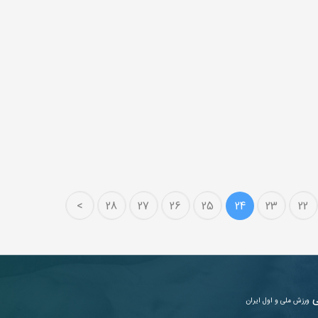
>
28
27
26
25
24
23
22
ی
ورزش ملی و اول ایران