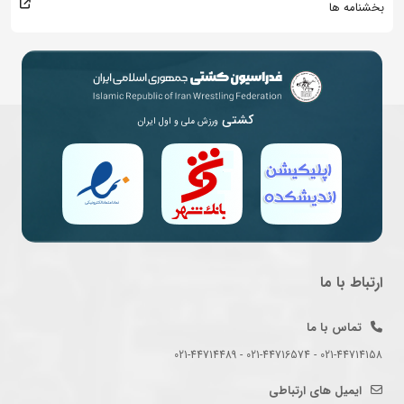
بخشنامه ها
کشتی
ورزش ملی و اول ایران
ارتباط با ما
تماس با ما
021-44714158 - 021-44716574 - 021-44714489
ایمیل های ارتباطی