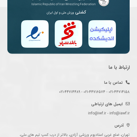
کشتی
ورزش ملی و اول ایران
ارتباط با ما
تماس با ما
021-44714158 - 021-44716574 - 021-44714489
ایمیل های ارتباطی
info@iwf.ir - info@iawf.ir
آدرس
تهران، ضلع غربی استادیوم ورزشی آزادی، بالاتر از درب کمپ تیم های ملی،