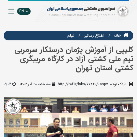
EN
خانه
اطلاع رسانی
فيلم
کلیپی از آموزش پژمان درستکار سرمربی
تیم ملی کشتی آزاد در کارگاه مربیگری
کشتی استان تهران
لینک کوتاه:
http://iwf.ir/lnks/76840/-.aspx
سه شنبه ۲۰ آذر ۱۴۰۳
09:02