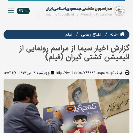
EN
خانه
اطلاع رسانی
فيلم
گزارش اخبار سیما از مراسم رونمایی از
انیمیشن کشتی گیران (فیلم)
لینک کوتاه:
http://iwf.ir/lnks/79488/-.aspx
چهارشنبه ۱۸ تیر ۱۴۰۴
11:52