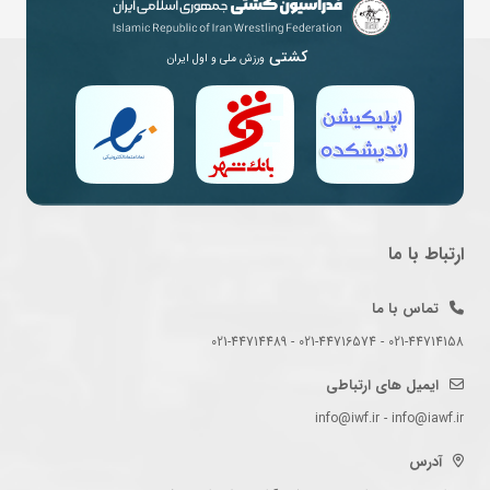
کشتی
ورزش ملی و اول ایران
ارتباط با ما
تماس با ما
021-44714158 - 021-44716574 - 021-44714489
ایمیل های ارتباطی
info@iwf.ir - info@iawf.ir
آدرس