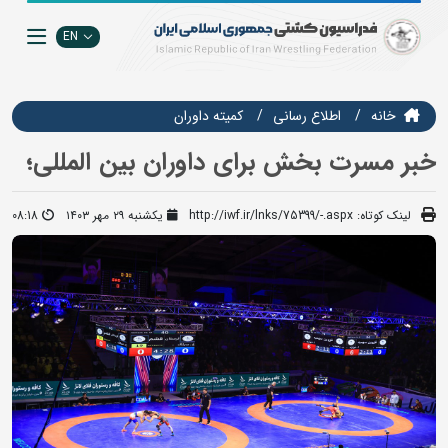
EN
خانه
اطلاع رسانی
کمیته داوران
خبر مسرت بخش برای داوران بین المللی؛
لینک کوتاه:
http://iwf.ir/lnks/75399/-.aspx
یکشنبه ۲۹ مهر ۱۴۰۳
08:18