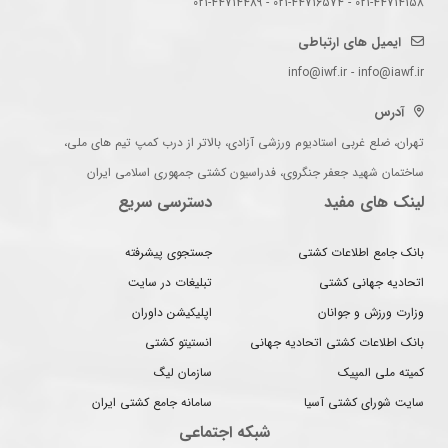
021-44714158 - 021-44716574 - 021-44714489
ایمیل های ارتباطی
info@iwf.ir - info@iawf.ir
آدرس
تهران، ضلع غربی استادیوم ورزشی آزادی، بالاتر از درب کمپ تیم های ملی،
ساختمان شهید جعفر جنگروی، فدراسیون کشتی جمهوری اسلامی ایران
لینک های مفید
دسترسی سریع
بانک جامع اطلاعات کشتی
جستجوی پیشرفته
اتحادیه جهانی کشتی
تبلیغات در سایت
وزارت ورزش و جوانان
اپلیکیشن داوران
بانک اطلاعات کشتی اتحادیه جهانی
انستیتو کشتی
کمیته ملی المپیک
سازمان لیگ
سایت شورای کشتی آسیا
سامانه جامع کشتی ایران
شبکه اجتماعی