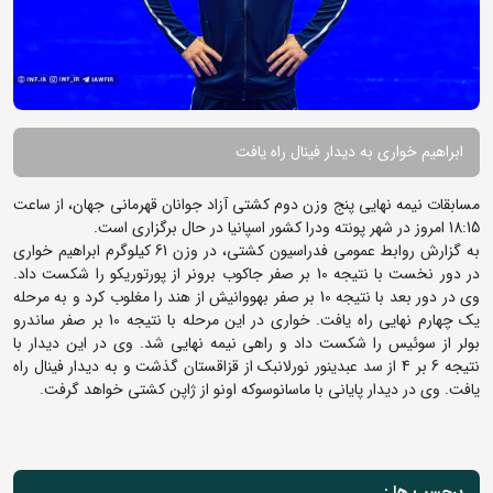
ابراهیم خواری به دیدار فینال راه یافت
مسابقات نیمه نهایی پنج وزن دوم کشتی آزاد جوانان قهرمانی جهان، از ساعت
18:15 امروز در شهر پونته ودرا کشور اسپانیا در حال برگزاری است.
به گزارش روابط عمومی فدراسیون کشتی، در وزن 61 کیلوگرم ابراهیم خواری
در دور نخست با نتیجه 10 بر صفر جاکوب برونر از پورتوریکو را شکست داد.
وی در دور بعد با نتیجه 10 بر صفر بهووانیش از هند را مغلوب کرد و به مرحله
یک چهارم نهایی راه یافت. خواری در این مرحله با نتیجه 10 بر صفر ساندرو
بولر از سوئیس را شکست داد و راهی نیمه نهایی شد. وی در این دیدار با
نتیجه 6 بر 4 از سد عبدینور نورلانبک از قزاقستان گذشت و به دیدار فینال راه
یافت. وی در دیدار پایانی با ماسانوسوکه اونو از ژاپن کشتی خواهد گرفت.
برچسب ها :