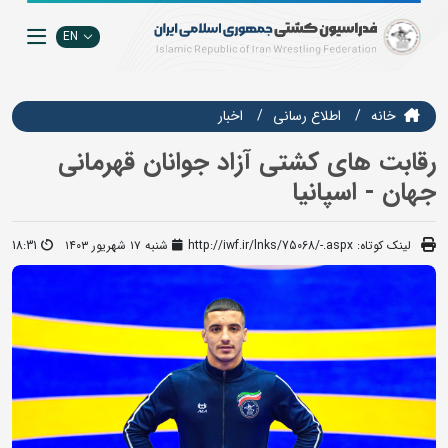
EN
خانه
اطلاع رسانی
اخبار
رقابت های کشتی آزاد جوانان قهرمانی
جهان - اسپانیا
لینک کوتاه:
http://iwf.ir/lnks/75068/-.aspx
شنبه ۱۷ شهریور ۱۴۰۳
18:31