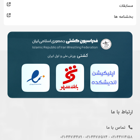
مسابقات
بخشنامه ها
کشتی
ورزش ملی و اول ایران
ارتباط با ما
تماس با ما
021-44714158 - 021-44716574 - 021-44714489