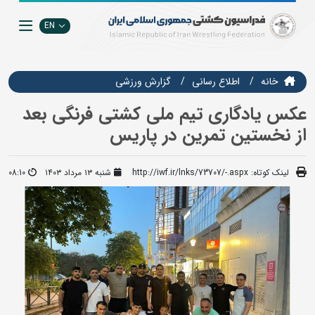
EN
خانه
اطلاع رسانی
گزارش ورزشی
عکس یادگاری تیم ملی کشتی فرنگی بعد
از نخستین تمرین در پاریس
لینک کوتاه:
http://iwf.ir/lnks/73707/-.aspx
شنبه ۱۳ مرداد ۱۴۰۳
08:10