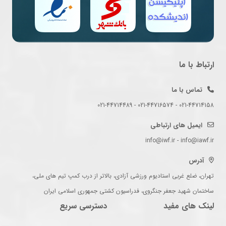
ارتباط با ما
تماس با ما
021-44714158 - 021-44716574 - 021-44714489
ایمیل های ارتباطی
info@iwf.ir - info@iawf.ir
آدرس
تهران، ضلع غربی استادیوم ورزشی آزادی، بالاتر از درب کمپ تیم های ملی،
ساختمان شهید جعفر جنگروی، فدراسیون کشتی جمهوری اسلامی ایران
لینک های مفید
دسترسی سریع