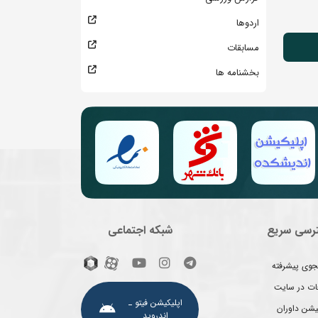
اردوها
مسابقات
بخشنامه ها
رسی سریع
شبکه اجتماعی
وی پیشرفته
غات در سایت
اپلیکیشن فیتو ـ
یشن داوران
اندروید