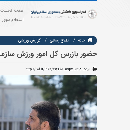
صفحه نخست
استعلام مجوز
خانه
اطلاع رسانی
گزارش ورزشی
حضور بازرس کل امور ورزش سازما
لینک کوتاه:
http://iwf.ir/lnks/71625/-.aspx