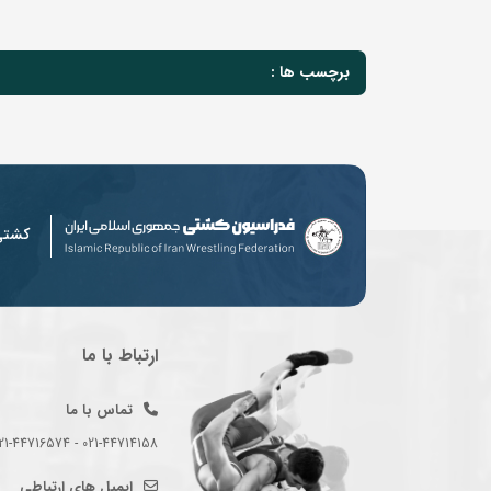
برچسب ها :
کشت
ارتباط با ما
تماس با ما
021-44714158 - 021-44716574 - 021-44714489
ایمیل های ارتباطی