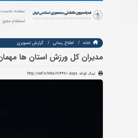
صفحه نخست
استعلام مجوز
خانه
اطلاع رسانی
گزارش تصويري
مدیران کل ورزش استان ها مهمان
لینک کوتاه:
http://iwf.ir/lnks/71446/-.aspx