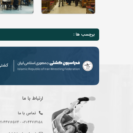
برچسب ها :
کشت
ارتباط با ما
تماس با ما
021-44714158 - 021-44716574 - 021-44714489