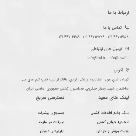
ارتباط با ما
تماس با ما
021-44714158 - 021-44716574 - 021-44714489
ایمیل های ارتباطی
info@iwf.ir - info@iawf.ir
آدرس
تهران، ضلع غربی استادیوم ورزشی آزادی، بالاتر از درب کمپ تیم های ملی،
ساختمان شهید جعفر جنگروی، فدراسیون کشتی جمهوری اسلامی ایران
لینک های مفید
دسترسی سریع
بانک جامع اطلاعات کشتی
جستجوی پیشرفته
اتحادیه جهانی کشتی
تبلیغات در سایت
وزارت ورزش و جوانان
اپلیکیشن داوران