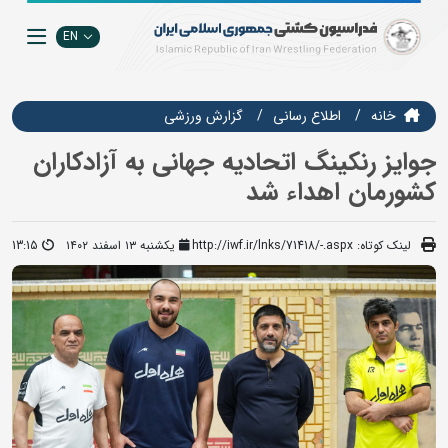
EN
خانه
اطلاع رسانی
گزارش ورزشی
جوایز رنکینگ اتحادیه جهانی به آزادکاران
کشورمان اهداء شد
لینک کوتاه:
http://iwf.ir/lnks/71418/-.aspx
یکشنبه ۱۳ اسفند ۱۴۰۲
13:15