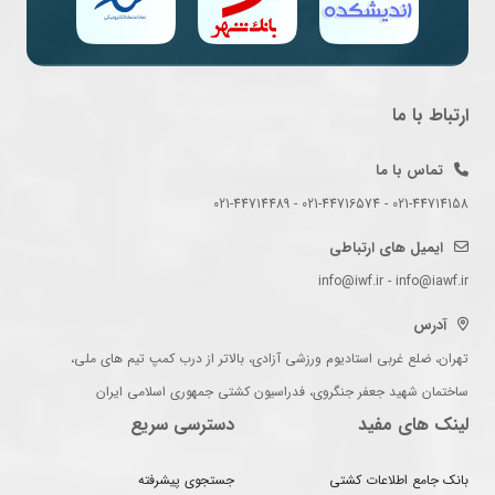
ارتباط با ما
تماس با ما
021-44714158 - 021-44716574 - 021-44714489
ایمیل های ارتباطی
info@iwf.ir - info@iawf.ir
آدرس
تهران، ضلع غربی استادیوم ورزشی آزادی، بالاتر از درب کمپ تیم های ملی،
ساختمان شهید جعفر جنگروی، فدراسیون کشتی جمهوری اسلامی ایران
لینک های مفید
دسترسی سریع
بانک جامع اطلاعات کشتی
جستجوی پیشرفته