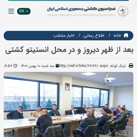
EN
خانه
اطلاع رسانی
اخبار منتخب
بعد از ظهر دیروز و در محل انستیتو کشتی
لینک کوتاه:
http://iwf.ir/lnks/71176/-.aspx
سه شنبه ۱۰ بهمن ۱۴۰۲
09:57