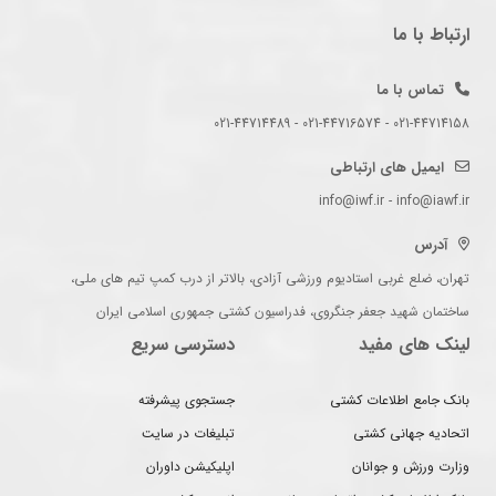
ارتباط با ما
تماس با ما
021-44714158 - 021-44716574 - 021-44714489
ایمیل های ارتباطی
info@iwf.ir - info@iawf.ir
آدرس
تهران، ضلع غربی استادیوم ورزشی آزادی، بالاتر از درب کمپ تیم های ملی،
ساختمان شهید جعفر جنگروی، فدراسیون کشتی جمهوری اسلامی ایران
لینک های مفید
دسترسی سریع
بانک جامع اطلاعات کشتی
جستجوی پیشرفته
اتحادیه جهانی کشتی
تبلیغات در سایت
وزارت ورزش و جوانان
اپلیکیشن داوران