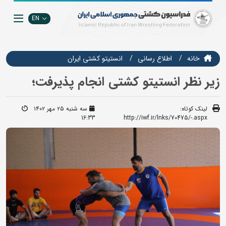
EN
خانه
اطلاع رسانی
انستيتو كشتي ايران
زیر نظر انستیتو کشتی انجام پذیرفت؛
لینک کوتاه:
سه شنبه ۲۵ مهر ۱۴۰۲
16:33
http://iwf.ir/lnks/70475/-.aspx