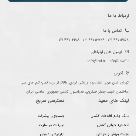
ارتباط با ما
تماس با ما
021-44714158 - 021-44716574 - 021-44714489
ایمیل های ارتباطی
info@iwf.ir - info@iawf.ir
آدرس
تهران، ضلع غربی استادیوم ورزشی آزادی، بالاتر از درب کمپ تیم های ملی،
ساختمان شهید جعفر جنگروی، فدراسیون کشتی جمهوری اسلامی ایران
لینک های مفید
دسترسی سریع
بانک جامع اطلاعات کشتی
جستجوی پیشرفته
اتحادیه جهانی کشتی
تبلیغات در سایت
وزارت ورزش و جوانان
اپلیکیشن داوران