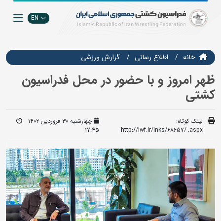
EN
خانه
اطلاع رسانی
گزارش ورزشی
ظهر امروز و با حضور در محل فدراسیون
کشتی
لینک کوتاه:
چهارشنبه ۳۰ فروردین ۱۴۰۲
17:45
http://iwf.ir/lnks/68657/-.aspx