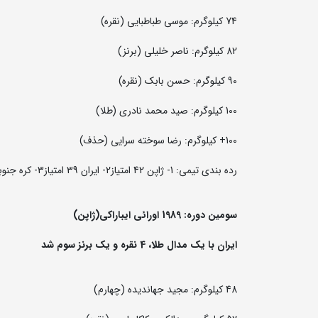
74 کیلوگرم: موسی طباطبایی (نقره)
82 کیلوگرم: ناصر خلیلی (برنز)
90 کیلوگرم: حسن بابک (نقره)
100 کیلوگرم: صید محمد نادری (طلا)
100+ کیلوگرم: رضا سوخته سرایی (حذف)
رده بندی تیمی: 1- ژاپن 42 امتیاز2- ایران 39 امتیاز3- کره جنوبی 34 امتیاز
سومین دوره: 1989 اورائی ایباراکی(ژاپن)
ایران با یک مدال طلا، 4 نقره و یک برنز سوم شد
48 کیلوگرم: مجید جهاندیده (چهارم)