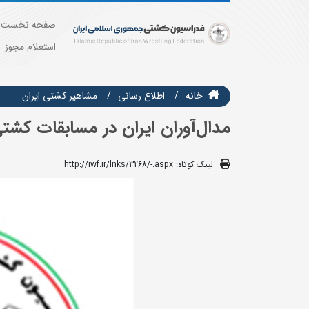
صفحه نخست
استعلام مجوز
خانه
اطلاع رسانی
مشاهير كشتي ايران
مدال‌آوران ایران در مسابقات کشت
لینک کوتاه:
http://iwf.ir/lnks/3268/-.aspx